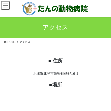
コ
ナ
ン
ビ
テ
ゲ
ン
ー
ツ
シ
アクセス
へ
ョ
ス
ン
キ
に
HOME
アクセス
ッ
移
プ
動
■ 住所
北海道北見市端野町端野16-1
■場所