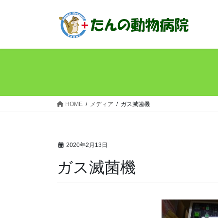
コ
ナ
ン
ビ
テ
ゲ
ン
ー
ツ
シ
へ
ョ
ス
ン
キ
に
ッ
移
HOME
メディア
ガス滅菌機
プ
動
2020年2月13日
ガス滅菌機