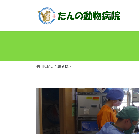
コ
ナ
ン
ビ
テ
ゲ
ン
ー
ツ
シ
へ
ョ
ス
ン
キ
に
ッ
移
HOME
患者様へ
プ
動