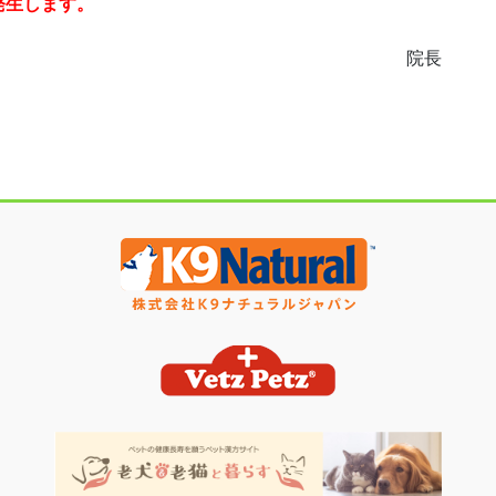
発生します。
院長