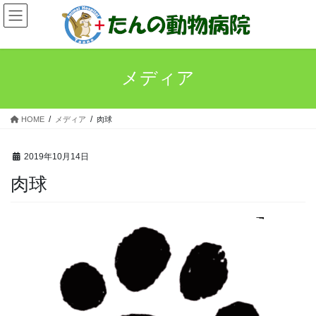
コ
ナ
ン
ビ
テ
ゲ
ン
ー
ツ
シ
メディア
へ
ョ
ス
ン
キ
に
HOME
メディア
肉球
ッ
移
プ
動
2019年10月14日
肉球