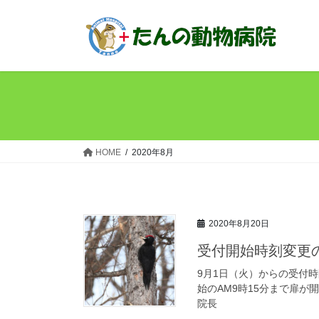
コ
ナ
ン
ビ
テ
ゲ
ン
ー
ツ
シ
へ
ョ
ス
ン
キ
に
ッ
移
HOME
2020年8月
プ
動
2020年8月20日
受付開始時刻変更
9月1日（火）からの受付時
始のAM9時15分まで扉
院長